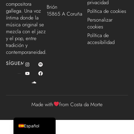
privacidad
compositora
Brión
gallega. Una voz
Política de cookies
15865 A Coruña
íntima donde la
Personalizar
música original se
cookies
mezcla con el jazz
Política de
y el pop, entre
accesibilidad
tradición y
contemporaneidad.
SÍGUEME
Made with
from Costa da Morte
English (UK)
Galego
Español