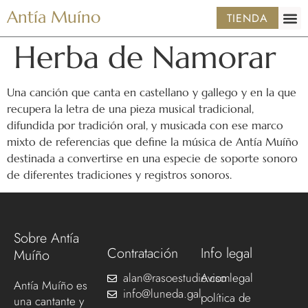
Antía Muíno
TIENDA
Herba de Namorar
Una canción que canta en castellano y gallego y en la que
recupera la letra de una pieza musical tradicional,
difundida por tradición oral, y musicada con ese marco
mixto de referencias que define la música de Antía Muíño
destinada a convertirse en una especie de soporte sonoro
de diferentes tradiciones y registros sonoros.
Sobre Antía
Contratación
Info legal
Muíño
alan@rasoestudio.com
Aviso legal
Antía Muíño es
info@luneda.gal
política de
una cantante y