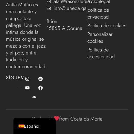
alan@rasoestudio.com
Aviso legal
Antía Muíño es
info@luneda.gal
política de
una cantante y
privacidad
compositora
Brión
gallega. Una voz
Política de cookies
15865 A Coruña
íntima donde la
Personalizar
música original se
cookies
mezcla con el jazz
Política de
y el pop, entre
accesibilidad
tradición y
contemporaneidad.
SÍGUEME
English (UK)
Galego
Made with
from Costa da Morte
Español