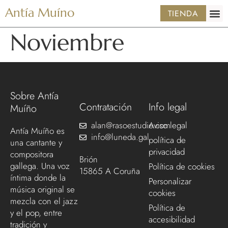
Antía Muíno
TIENDA
Noviembre
Sobre Antía
Contratación
Info legal
Muíño
alan@rasoestudio.com
Aviso legal
Antía Muíño es
info@luneda.gal
política de
una cantante y
privacidad
compositora
Brión
gallega. Una voz
Política de cookies
15865 A Coruña
íntima donde la
Personalizar
música original se
cookies
mezcla con el jazz
Política de
y el pop, entre
accesibilidad
tradición y