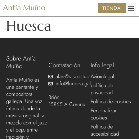
Antía Muíno
TIENDA
Huesca
Sobre Antía
Contratación
Info legal
Muíño
alan@rasoestudio.com
Aviso legal
Antía Muíño es
info@luneda.gal
política de
una cantante y
privacidad
compositora
Brión
gallega. Una voz
Política de cookies
15865 A Coruña
íntima donde la
Personalizar
música original se
cookies
mezcla con el jazz
Política de
y el pop, entre
accesibilidad
tradición y