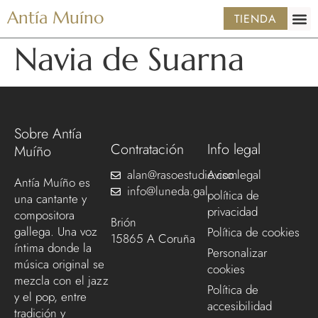
Antía Muíno
TIENDA
Navia de Suarna
Sobre Antía
Contratación
Info legal
Muíño
alan@rasoestudio.com
Aviso legal
Antía Muíño es
info@luneda.gal
política de
una cantante y
privacidad
compositora
Brión
gallega. Una voz
Política de cookies
15865 A Coruña
íntima donde la
Personalizar
música original se
cookies
mezcla con el jazz
Política de
y el pop, entre
accesibilidad
tradición y