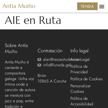
Antía Muíño
TENDA
AIE en Ruta
Sobre Antía
Contratación
Info legal
Muíño
alan@rasoestudio.com
Aviso Legal
Antía Muíño é
info@luneda.gal
Política de
cantante e
Privacidad
compositora
Brión
galega. Unha voz
Política de Cookies
15865 A Coruña
íntima onde a
Personalizar
canción de autora
Cookies
se mestura con
Política de
jazz e pop, entre
Accesibilidad
tradición e