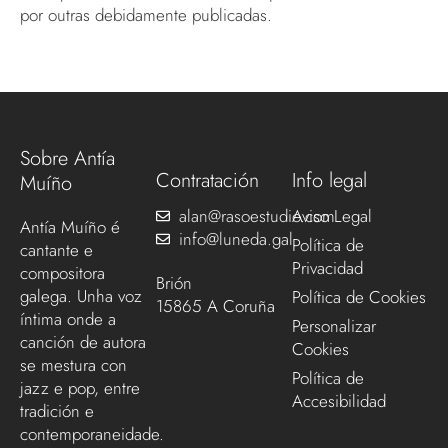
por outras debidamente publicadas.
Sobre Antía
Contratación
Info legal
Muíño
alan@rasoestudio.com
Aviso Legal
Antía Muíño é
info@luneda.gal
Política de
cantante e
Privacidad
compositora
Brión
galega. Unha voz
Política de Cookies
15865 A Coruña
íntima onde a
Personalizar
canción de autora
Cookies
se mestura con
Política de
jazz e pop, entre
Accesibilidad
tradición e
contemporaneidade.