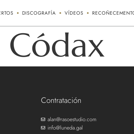
RTOS
DISCOGRAFÍA
VÍDEOS
RECOÑECEMENT
n Códax
Contratación
alan@rasoestudio.com
info@luneda.gal