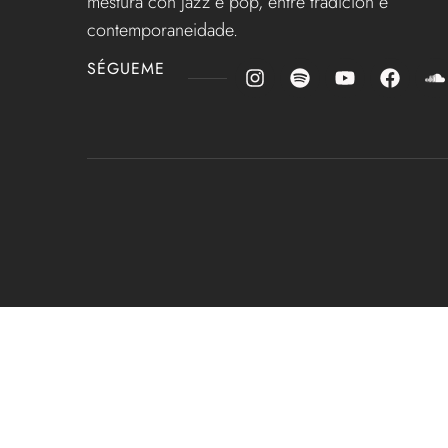
mestura con jazz e pop, entre tradición e
contemporaneidade.
SÉGUEME