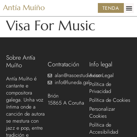
Antía Muíño
TENDA
Visa For Music
Sobre Antía
Contratación
Info legal
Muíño
alan@rasoestudio.com
Aviso Legal
Antía Muíño é
info@luneda.gal
Política de
cantante e
Privacidad
compositora
Brión
galega. Unha voz
Política de Cookies
15865 A Coruña
íntima onde a
Personalizar
canción de autora
Cookies
se mestura con
Política de
jazz e pop, entre
Accesibilidad
tradición e