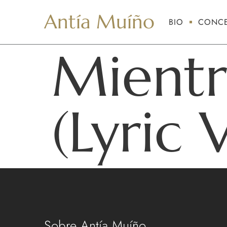
Antía Muíño
BIO
CONCE
Mientr
(Lyric 
Sobre Antía Muíño