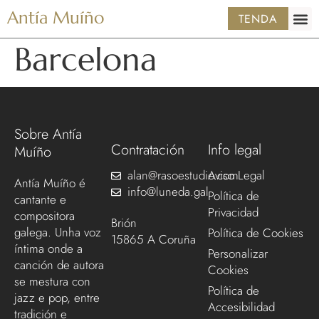
Antía Muíño
TENDA
Barcelona
Sobre Antía
Contratación
Info legal
Muíño
alan@rasoestudio.com
Aviso Legal
Antía Muíño é
info@luneda.gal
Política de
cantante e
Privacidad
compositora
Brión
galega. Unha voz
Política de Cookies
15865 A Coruña
íntima onde a
Personalizar
canción de autora
Cookies
se mestura con
Política de
jazz e pop, entre
Accesibilidad
tradición e