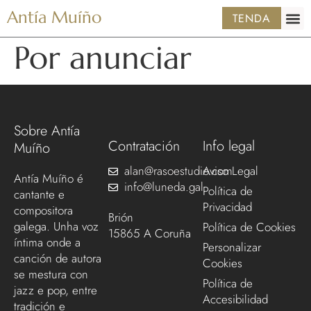
Antía Muíño
TENDA
Por anunciar
Sobre Antía
Contratación
Info legal
Muíño
alan@rasoestudio.com
Aviso Legal
Antía Muíño é
info@luneda.gal
Política de
cantante e
Privacidad
compositora
Brión
galega. Unha voz
Política de Cookies
15865 A Coruña
íntima onde a
Personalizar
canción de autora
Cookies
se mestura con
Política de
jazz e pop, entre
Accesibilidad
tradición e