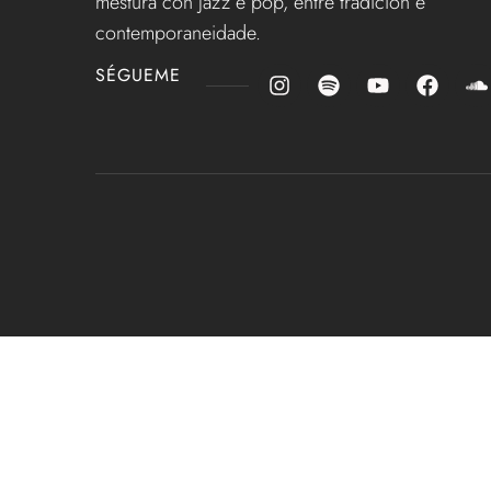
mestura con jazz e pop, entre tradición e
contemporaneidade.
SÉGUEME