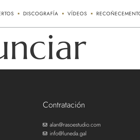
RTOS
DISCOGRAFÍA
VÍDEOS
RECOÑECEMENT
unciar
Contratación
alan@rasoestudio.com
info@luneda.gal