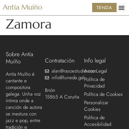
Antía Muíño
TENDA
Zamora
Sobre Antía
Contratación
Info legal
Muíño
alan@rasoestudio.com
Aviso Legal
Antía Muíño é
info@luneda.gal
Política de
cantante e
Privacidad
compositora
Brión
galega. Unha voz
Política de Cookies
15865 A Coruña
íntima onde a
Personalizar
canción de autora
Cookies
se mestura con
Política de
jazz e pop, entre
Accesibilidad
tradición e