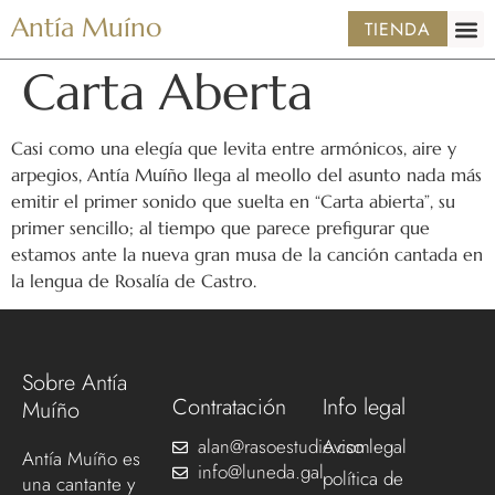
Antía Muíno
TIENDA
Carta Aberta
Casi como una elegía que levita entre armónicos, aire y
arpegios, Antía Muíño llega al meollo del asunto nada más
emitir el primer sonido que suelta en “Carta abierta”, su
primer sencillo; al tiempo que parece prefigurar que
estamos ante la nueva gran musa de la canción cantada en
la lengua de Rosalía de Castro.
Sobre Antía
Contratación
Info legal
Muíño
alan@rasoestudio.com
Aviso legal
Antía Muíño es
info@luneda.gal
política de
una cantante y