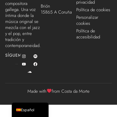
privacidad
compositora
Brión
gallega. Una voz
Política de cookies
15865 A Coruña
íntima donde la
Personalizar
música original se
cookies
mezcla con el jazz
Política de
y el pop, entre
accesibilidad
tradición y
contemporaneidad.
SÍGUEME
Made with
from Costa da Morte
English (UK)
Galego
Español