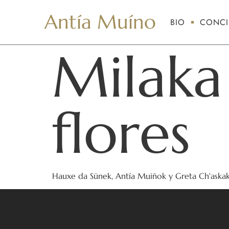
Antía Muíno
BIO
CONCI
Milaka
flores
Hauxe da Sünek, Antía Muiñok y Greta Ch'askak c