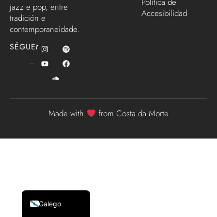
Política de
jazz e pop, entre
Accesibilidad
tradición e
contemporaneidade.
SÉGUEME
Made with
from Costa da Morte
English (UK)
Español
Galego