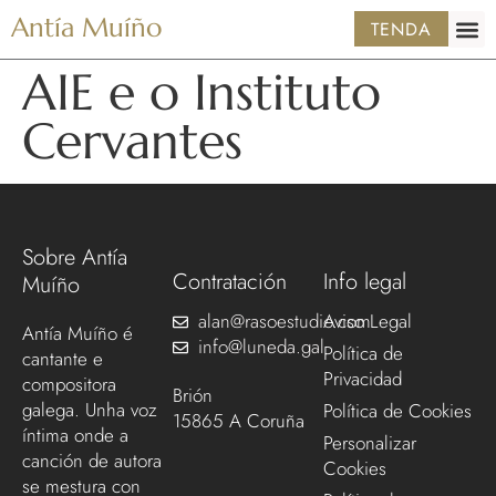
Antía Muíño
TENDA
AIE e o Instituto
Cervantes
Sobre Antía
Contratación
Info legal
Muíño
alan@rasoestudio.com
Aviso Legal
Antía Muíño é
info@luneda.gal
Política de
cantante e
Privacidad
compositora
Brión
galega. Unha voz
Política de Cookies
15865 A Coruña
íntima onde a
Personalizar
canción de autora
Cookies
se mestura con