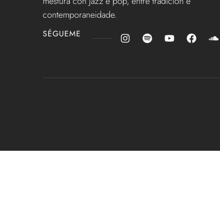
mestura con jazz e pop, entre tradición e
contemporaneidade.
SÉGUEME